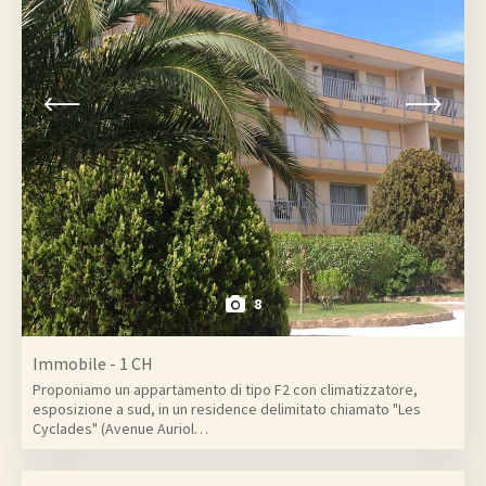
8
Immobile - 1 CH
Proponiamo un appartamento di tipo F2 con climatizzatore,
esposizione a sud, in un residence delimitato chiamato "Les
Cyclades" (Avenue Auriol…