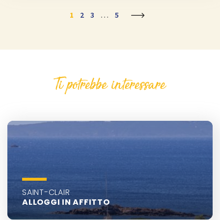
1
2
3
…
5
Ti potrebbe interessare
SAINT-CLAIR
ALLOGGI IN AFFITTO