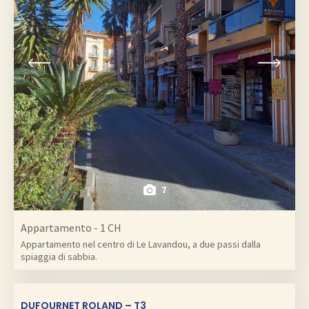
7
Appartamento - 1 CH
Appartamento nel centro di Le Lavandou, a due passi dalla
spiaggia di sabbia.
DUFOURNET ROLAND – T3