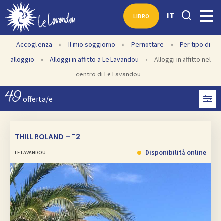
IT
LIBRO
Accoglienza
»
Il mio soggiorno
»
Pernottare
»
Per tipo di
alloggio
»
Alloggi in affitto a Le Lavandou
»
Alloggi in affitto nel
centro di Le Lavandou
49
offerta/e
THILL ROLAND – T2
Disponibilità online
LE LAVANDOU