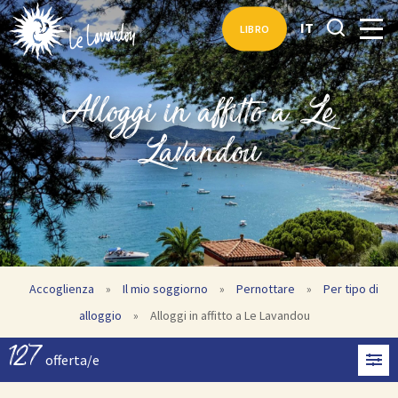
IT
LIBRO
Alloggi in affitto a Le
Lavandou
Accoglienza
»
Il mio soggiorno
»
Pernottare
»
Per tipo di
alloggio
»
Alloggi in affitto a Le Lavandou
127
offerta/e