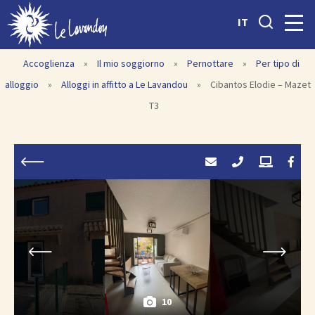
IT
Accoglienza
»
Il mio soggiorno
»
Pernottare
»
Per tipo di
alloggio
»
Alloggi in affitto a Le Lavandou
»
Cibantos Elodie – Mazet
T3
10