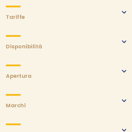
Tariffe
Settimana
(da 01/01/2024 a 31/12/2024)
Min.
595 €
Max.
1400 €
Disponibilità
Tassa di soggiorno
(da 01/01/2024 a 31/12/2024)
Min.
2,30 €
Apertura
Marchi