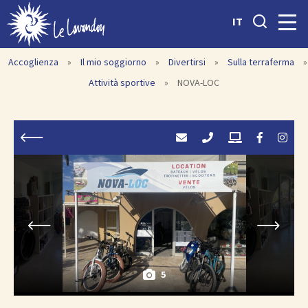
IT
Accoglienza
»
Il mio soggiorno
»
Divertirsi
»
Sulla terraferma
»
Attività sportive
»
NOVA-LOC
5