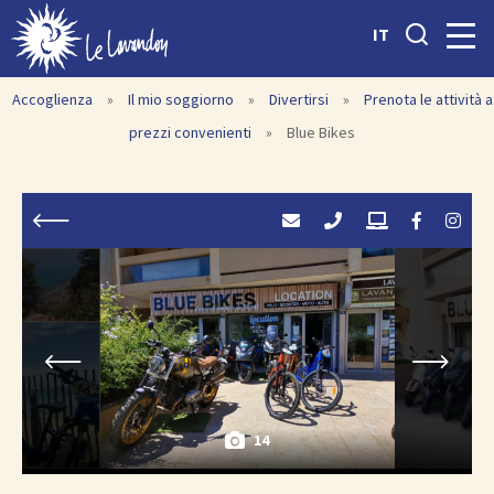
IT
Accoglienza
»
Il mio soggiorno
»
Divertirsi
»
Prenota le attività a
prezzi convenienti
»
Blue Bikes
14