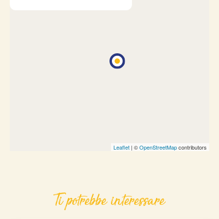
Leaflet
| ©
OpenStreetMap
contributors
Ti potrebbe interessare