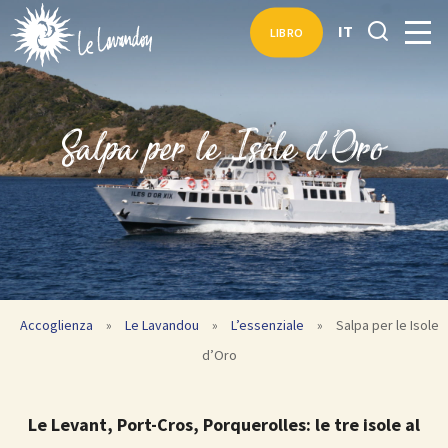
IT
LIBRO
Salpa per le Isole d’Oro
Accoglienza
»
Le Lavandou
»
L’essenziale
»
Salpa per le Isole
d’Oro
Le Levant, Port-Cros, Porquerolles: le tre isole al