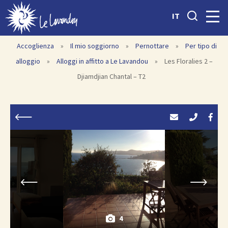
IT
Accoglienza
»
Il mio soggiorno
»
Pernottare
»
Per tipo di
alloggio
»
Alloggi in affitto a Le Lavandou
»
Les Floralies 2 –
Djiamdjian Chantal – T2
4