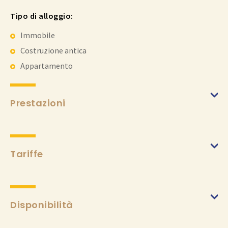
Tipo di alloggio:
Immobile
Costruzione antica
Appartamento
Prestazioni
Tariffe
Settimana
(da 19/04/2025 a 01/11/2025)
Min.
600 €
Max.
1000 €
Disponibilità
Tassa di soggiorno
(da 19/04/2025 a 01/11/2025)