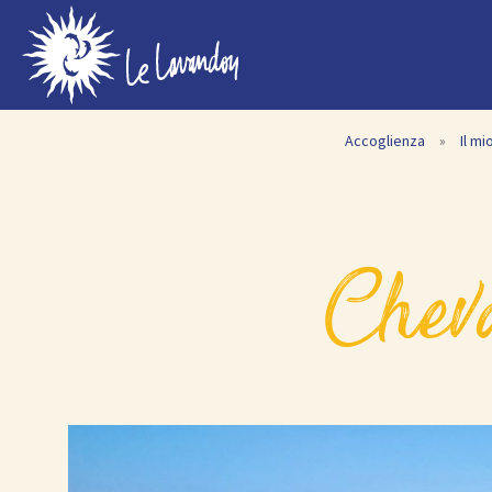
Accoglienza
»
Il m
che