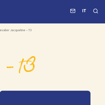
IT
evalier Jacqueline – T3
e – t3