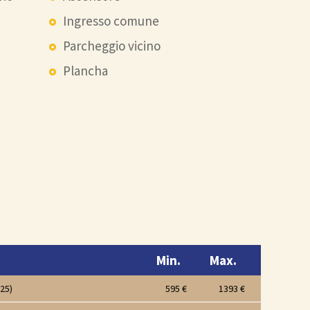
Ingresso comune
Parcheggio vicino
Plancha
Min.
Max.
25)
595 €
1393 €