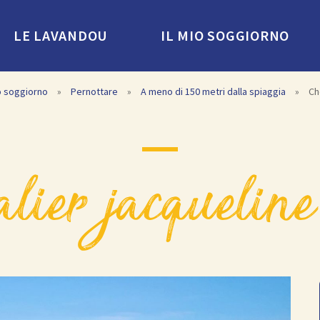
LE LAVANDOU
IL MIO SOGGIORNO
io soggiorno
»
Pernottare
»
A meno di 150 metri dalla spiaggia
»
Ch
valier jacquelin