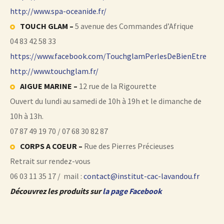
http://www.spa-oceanide.fr/
TOUCH GLAM –
5 avenue des Commandes d’Afrique
04 83 42 58 33
https://www.facebook.com/TouchglamPerlesDeBienEtre
http://www.touchglam.fr/
AIGUE MARINE –
12 rue de la Rigourette
Ouvert du lundi au samedi de 10h à 19h et le dimanche de
10h à 13h.
07 87 49 19 70 / 07 68 30 82 87
CORPS A COEUR –
Rue des Pierres Précieuses
Retrait sur rendez-vous
06 03 11 35 17 / mail :
contact@institut-cac-lavandou.fr
Découvrez les produits sur
la page Facebook