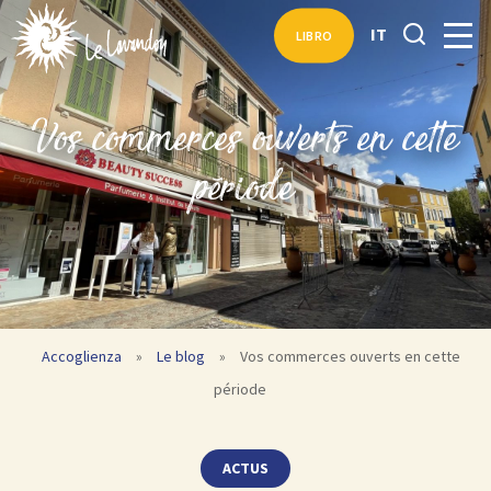
IT
LIBRO
Vos commerces ouverts en cette
période
Accoglienza
»
Le blog
»
Vos commerces ouverts en cette
période
ACTUS