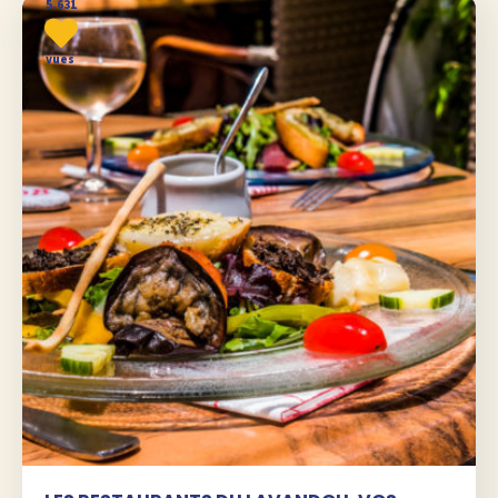
5.631
vues