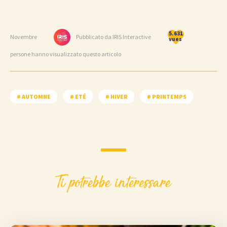
5.631
Novembre
Pubblicato da IRIS Interactive
vues
persone hanno visualizzato questo articolo
# AUTOMNE
# ETÉ
# HIVER
# PRINTEMPS
Ti potrebbe interessare