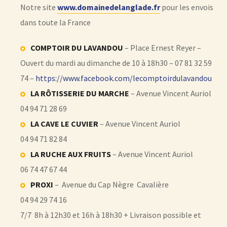
Notre site
www.domainedelanglade.fr
pour les envois
dans toute la France
COMPTOIR DU LAVANDOU
– Place Ernest Reyer –
Ouvert du mardi au dimanche de 10 à 18h30 – 07 81 32 59
74 –
https://www.facebook.com/lecomptoirdulavandou
LA RÔTISSERIE DU MARCHE
– Avenue Vincent Auriol
04 94 71 28 69
LA CAVE LE CUVIER
– Avenue Vincent Auriol
04 94 71 82 84
LA RUCHE AUX FRUITS
– Avenue Vincent Auriol
06 74 47 67 44
PROXI
– Avenue du Cap Nègre Cavalière
04 94 29 74 16
7/7 8h à 12h30 et 16h à 18h30 + Livraison possible et