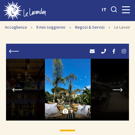
IT
Accoglienza
»
Il mio soggiorno
»
Negozi & Servizi
»
Le Lavoir
9