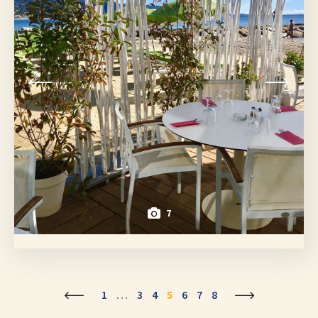
7
1
…
3
4
5
6
7
8