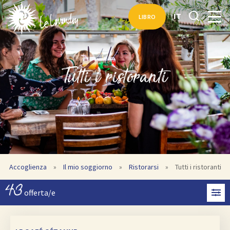
IT
LIBRO
Tutti i ristoranti
Accoglienza
»
Il mio soggiorno
»
Ristorarsi
»
Tutti i ristoranti
43
offerta/e