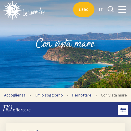
IT
LIBRO
Con vista mare
Accoglienza
»
Il mio soggiorno
»
Pernottare
»
Con vista mare
110
offerta/e