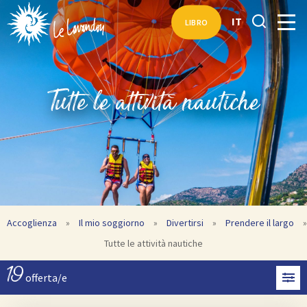
IT
LIBRO
Tutte le attività nautiche
Accoglienza
»
Il mio soggiorno
»
Divertirsi
»
Prendere il largo
»
Tutte le attività nautiche
19
offerta/e