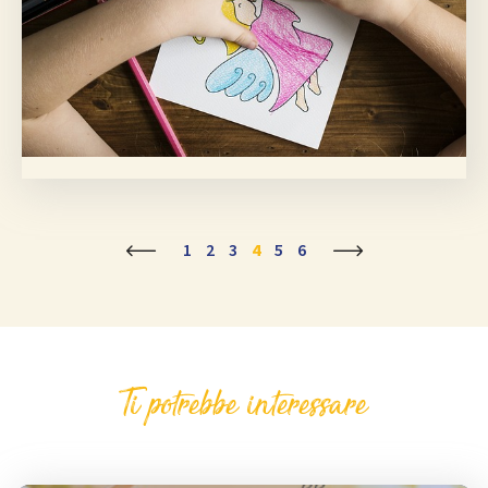
1
2
3
4
5
6
Ti potrebbe interessare