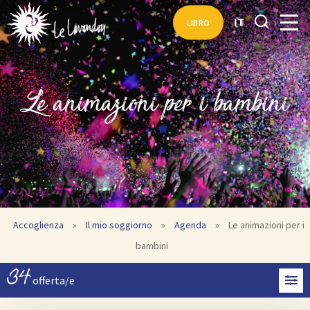
IT
LIBRO
Le animazioni per i bambini
Accoglienza
»
Il mio soggiorno
»
Agenda
»
Le animazioni per i
bambini
34
offerta/e