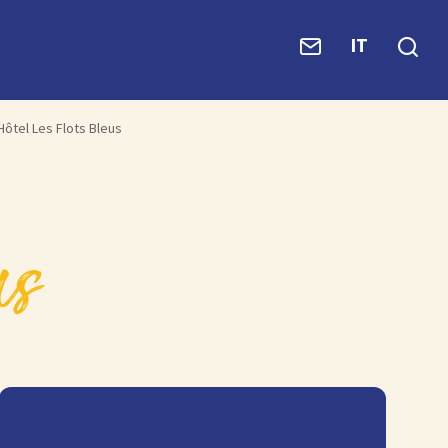
IT
Hôtel Les Flots Bleus
us