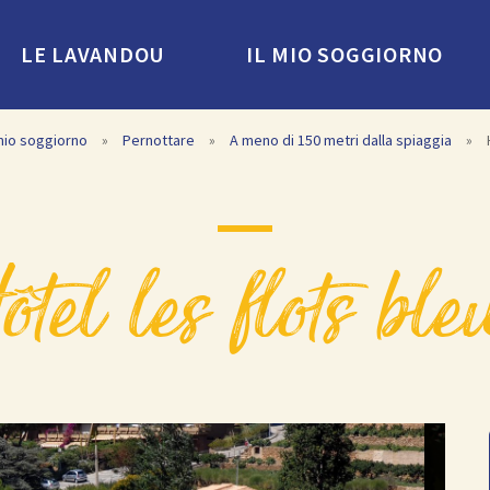
LE LAVANDOU
IL MIO SOGGIORNO
 mio soggiorno
»
Pernottare
»
A meno di 150 metri dalla spiaggia
»
hôtel les flots ble