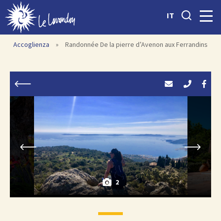
IT
Accoglienza
»
Randonnée De la pierre d’Avenon aux Ferrandins
2