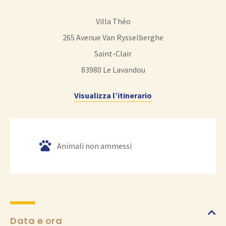
o
n
Villa Théo
A
265 Avenue Van Rysselberghe
g
Saint-Clair
e
83980
Le Lavandou
n
Visualizza l’itinerario
d
a
G
o
Animali non ammessi
o
g
l
e
Data e ora