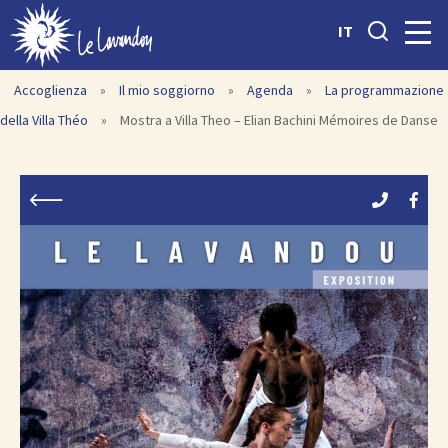
IT
Accoglienza
»
Il mio soggiorno
»
Agenda
»
La programmazione
della Villa Théo
»
Mostra a Villa Theo – Elian Bachini Mémoires de Danse