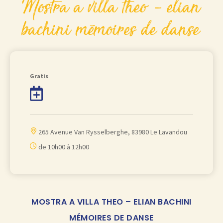
mostra a villa theo – elian
bachini mémoires de danse
Gratis
A
j
o
265 Avenue Van Rysselberghe, 83980 Le Lavandou
u
de 10h00 à 12h00
t
e
r
à
MOSTRA A VILLA THEO – ELIAN BACHINI
m
MÉMOIRES DE DANSE