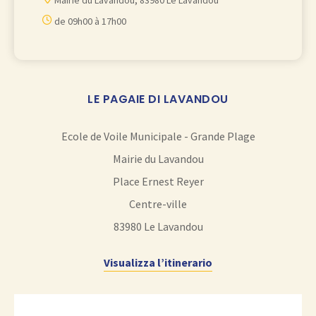
Mairie du Lavandou, 83980 Le Lavandou
u
de 09h00 à 17h00
t
e
r
à
LE PAGAIE DI LAVANDOU
m
o
Ecole de Voile Municipale - Grande Plage
n
Mairie du Lavandou
A
Place Ernest Reyer
g
Centre-ville
e
83980
Le Lavandou
n
Visualizza l’itinerario
d
a
G