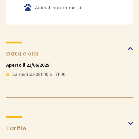
o
Animali non ammessi
o
g
l
e
Data e ora
Aperto il 21/06/2025
Samedi :da 09h00 a 17h00
Tariffe