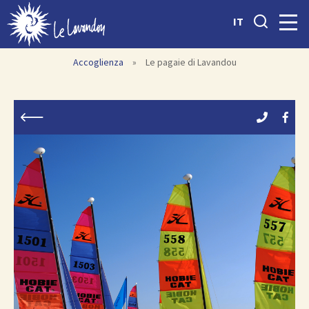
IT
Accoglienza
»
Le pagaie di Lavandou